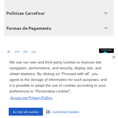
Central de atendimento
Grupo Carrefour Brasil
Políticas Carrefour
Cartão Carrefour
Trabalhe conosco
Políticas de entregas
Consumidor.gov
Formas de Pagamento
Produtos Carrefour
Políticas de trocas e devoluções
Políticas de cancelamento e ressarcimentos
Débito Bancário
Políticas de retire na loja alimentar
We use our own and third-party cookies to improve site
navigation, performance, and security, display ads, and
Mercado: Carrefour Comércio e Indústrias Ltda Via de Acesso Norte, Km 38,
nº 420, Empresarial Gato Preto, Cajamar - SP | CEP 07789-100 | CNPJ:
obtain statistics. By clicking on “Proceed with all”, you
45.543.915/0846-95
Drogaria: Carrefour Comercio e Industria Ltda: Avenida das Nações Unidas,
agree to the storage of information for such purposes, and
15187, Loja 104/105/106 Bloco A Setor 1 - Vila Gertrudes, São Paulo, SP |
it is possible to adapt the use of cookies according to your
CEP 04794-000 | CNPJ: 45.543.915/0736-50
cookies”.
preferences in “Personalize
Envio de documentos administrativos e jurídicos: Avenida Tucunaré, 125 -
Access our Privacy Policy.
Tamboré, Barueri - SP | CEP 06460-020
atendimento@carrefour.com.br
Accept all cookies
Customize Cookies