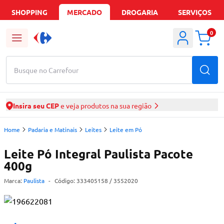
SHOPPING
MERCADO
DROGARIA
SERVIÇOS
0
Busque no Carrefour
Insira seu CEP
e veja produtos na sua região
Home
Padaria e Matinais
Leites
Leite em Pó
Leite Pó Integral Paulista Pacote
400g
Marca:
Paulista
-
Código:
333405158
/ 3552020