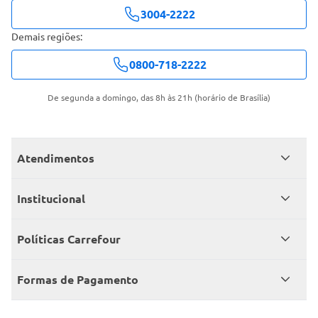
3004-2222
Demais regiões:
0800-718-2222
De segunda a domingo, das 8h às 21h (horário de Brasília)
Atendimentos
Meus pedidos
Institucional
Central de atendimento
Grupo Carrefour Brasil
Políticas Carrefour
Cartão Carrefour
Trabalhe conosco
Políticas de entregas
Consumidor.gov
Formas de Pagamento
Produtos Carrefour
Políticas de trocas e devoluções