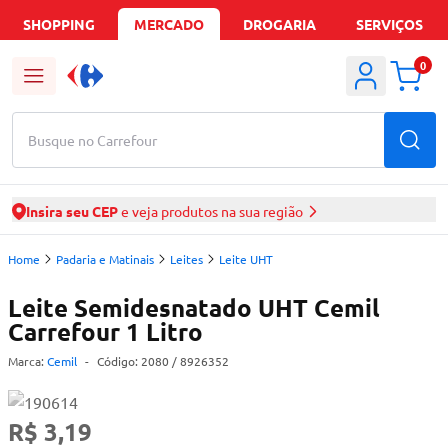
SHOPPING
MERCADO
DROGARIA
SERVIÇOS
0
Busque no Carrefour
Insira seu CEP
e veja produtos na sua região
Home
Padaria e Matinais
Leites
Leite UHT
Leite Semidesnatado UHT Cemil
Carrefour 1 Litro
Marca:
Cemil
-
Código:
2080
/ 8926352
R$ 3,19