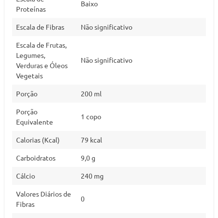
Baixo
Proteínas
Escala de Fibras
Não significativo
Escala de Frutas,
Legumes,
Não significativo
Verduras e Óleos
Vegetais
Porção
200 ml
Porção
1 copo
Equivalente
Calorias (Kcal)
79 kcal
Carboidratos
9,0 g
Cálcio
240 mg
Valores Diários de
0
Fibras