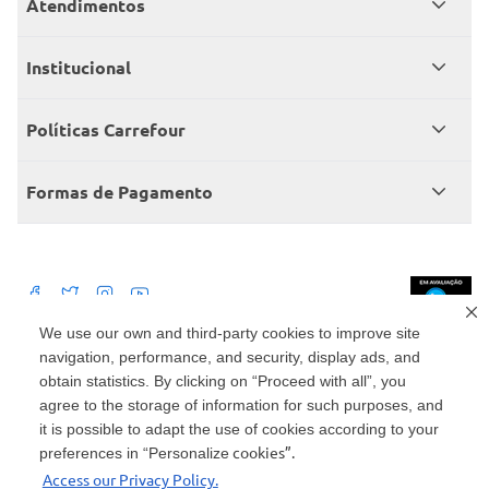
Atendimentos
Meus pedidos
Institucional
Central de atendimento
Grupo Carrefour Brasil
Políticas Carrefour
Cartão Carrefour
Trabalhe conosco
Políticas de entregas
Consumidor.gov
Formas de Pagamento
Produtos Carrefour
Políticas de trocas e devoluções
Políticas de cancelamento e ressarcimentos
Débito Bancário
Políticas de retire na loja alimentar
We use our own and third-party cookies to improve site
navigation, performance, and security, display ads, and
Mercado: Carrefour Comércio e Indústrias Ltda Via de Acesso Norte, Km 38,
nº 420, Empresarial Gato Preto, Cajamar - SP | CEP 07789-100 | CNPJ:
obtain statistics. By clicking on “Proceed with all”, you
45.543.915/0846-95
Drogaria: Carrefour Comercio e Industria Ltda: Avenida das Nações Unidas,
agree to the storage of information for such purposes, and
15187, Loja 104/105/106 Bloco A Setor 1 - Vila Gertrudes, São Paulo, SP |
it is possible to adapt the use of cookies according to your
CEP 04794-000 | CNPJ: 45.543.915/0736-50
cookies”.
preferences in “Personalize
Envio de documentos administrativos e jurídicos: Avenida Tucunaré, 125 -
Access our Privacy Policy.
Tamboré, Barueri - SP | CEP 06460-020