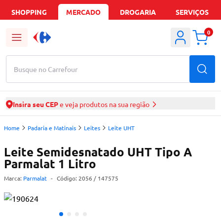
SHOPPING
MERCADO
DROGARIA
SERVIÇOS
0
Busque no Carrefour
Insira seu CEP
e veja produtos na sua região
Home
Padaria e Matinais
Leites
Leite UHT
Leite Semidesnatado UHT Tipo A
Parmalat 1 Litro
Marca:
Parmalat
-
Código:
2056
/ 147575