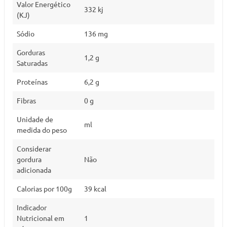
Valor Energético
332 kj
(KJ)
Sódio
136 mg
Gorduras
1,2 g
Saturadas
Proteínas
6,2 g
Fibras
0 g
Unidade de
ml
medida do peso
Considerar
gordura
Não
adicionada
Calorias por 100g
39 kcal
Indicador
Nutricional em
1