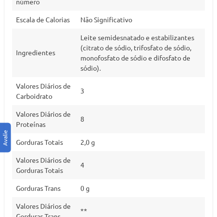
número
Escala de Calorias
Não Significativo
Leite semidesnatado e estabilizantes
(citrato de sódio, trifosfato de sódio,
Ingredientes
monofosfato de sódio e difosfato de
sódio).
Valores Diários de
3
Carboidrato
Valores Diários de
8
Proteínas
Gorduras Totais
2,0 g
Valores Diários de
4
Gorduras Totais
Gorduras Trans
0 g
Valores Diários de
**
Gorduras Trans