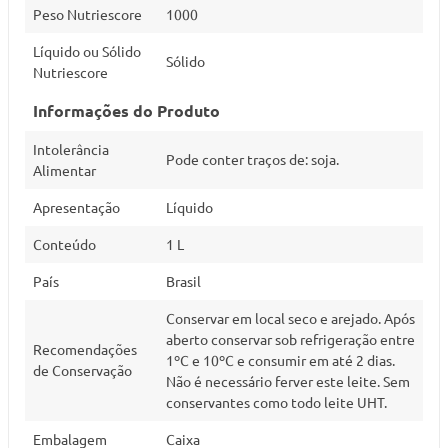
Peso Nutriescore
1000
Líquido ou Sólido
Sólido
Nutriescore
Informações do Produto
Intolerância
Pode conter traços de: soja.
Alimentar
Apresentação
Líquido
Conteúdo
1 L
País
Brasil
Conservar em local seco e arejado. Após
aberto conservar sob refrigeração entre
Recomendações
1ºC e 10ºC e consumir em até 2 dias.
de Conservação
Não é necessário ferver este leite. Sem
conservantes como todo leite UHT.
Embalagem
Caixa