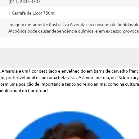
(011) 2833 3333
1 Garrafa de Licor 750ml
Imagem meramente ilustrativa A venda e o consumo de bebidas alco
Alcoólica pode causar dependência química, e em excesso, provoc
ial, Amarula é um licor destilado e envelhecido em barris de carvalho fr
lo, preferivelmente com uma bela vista. A árvore marula, ou "Sclerocar
a tem uma posição de importância tanto no reino animal como na cultura e
bebida aqui no Carrefour!