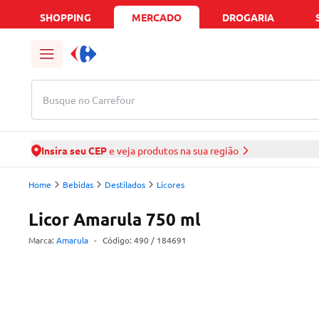
SHOPPING
MERCADO
DROGARIA
Busque no Carrefour
Insira seu CEP
e veja produtos na sua região
Home
Bebidas
Destilados
Licores
Licor Amarula 750 ml
Marca:
Amarula
-
Código:
490
/ 184691