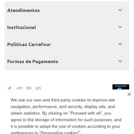
Atendimentos
Meus pedidos
Institucional
Central de atendimento
Grupo Carrefour Brasil
Políticas Carrefour
Cartão Carrefour
Trabalhe conosco
Políticas de entregas
Consumidor.gov
Formas de Pagamento
Produtos Carrefour
Políticas de trocas e devoluções
Políticas de cancelamento e ressarcimentos
Débito Bancário
Políticas de retire na loja alimentar
We use our own and third-party cookies to improve site
navigation, performance, and security, display ads, and
Mercado: Carrefour Comércio e Indústrias Ltda Via de Acesso Norte, Km 38,
nº 420, Empresarial Gato Preto, Cajamar - SP | CEP 07789-100 | CNPJ:
obtain statistics. By clicking on “Proceed with all”, you
45.543.915/0846-95
Drogaria: Carrefour Comercio e Industria Ltda: Avenida das Nações Unidas,
agree to the storage of information for such purposes, and
15187, Loja 104/105/106 Bloco A Setor 1 - Vila Gertrudes, São Paulo, SP |
it is possible to adapt the use of cookies according to your
CEP 04794-000 | CNPJ: 45.543.915/0736-50
cookies”.
preferences in “Personalize