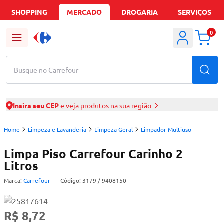
SHOPPING
MERCADO
DROGARIA
SERVIÇOS
0
Busque no Carrefour
Insira seu CEP
e veja produtos na sua região
Home
Limpeza e Lavanderia
Limpeza Geral
Limpador Multiuso
Limpa Piso Carrefour Carinho 2
Litros
Marca:
Carrefour
-
Código:
3179
/ 9408150
R$ 8,72