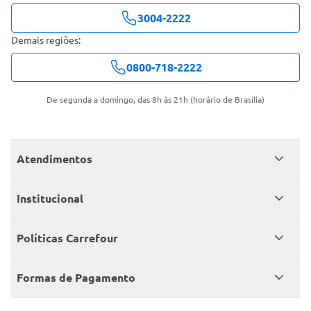
3004-2222
Demais regiões:
0800-718-2222
De segunda a domingo, das 8h às 21h (horário de Brasília)
Atendimentos
Meus pedidos
Institucional
Central de atendimento
Grupo Carrefour Brasil
Políticas Carrefour
Cartão Carrefour
Trabalhe conosco
Políticas de entregas
Consumidor.gov
Formas de Pagamento
Produtos Carrefour
Políticas de trocas e devoluções