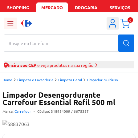
SHOPPING
MERCADO
DROGARIA
SERVIÇOS
0
Busque no Carrefour
Insira seu CEP
e veja produtos na sua região
Home
Limpeza e Lavanderia
Limpeza Geral
Limpador Multiuso
Limpador Desengordurante
Carrefour Essential Refil 500 ml
Marca:
Carrefour
-
Código:
318954009
/ 6675387