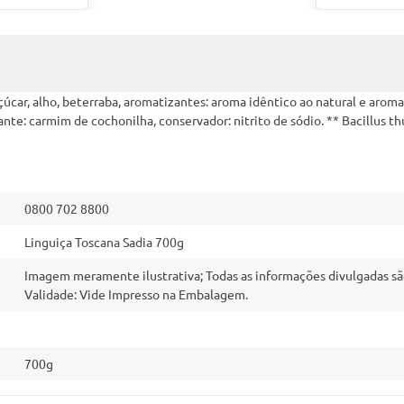
çúcar, alho, beterraba, aromatizantes: aroma idêntico ao natural e aromas 
rante: carmim de cochonilha, conservador: nitrito de sódio. ** Bacillus
0800 702 8800
Linguiça Toscana Sadia 700g
Imagem meramente ilustrativa; Todas as informações divulgadas sã
Validade: Vide Impresso na Embalagem.
700g