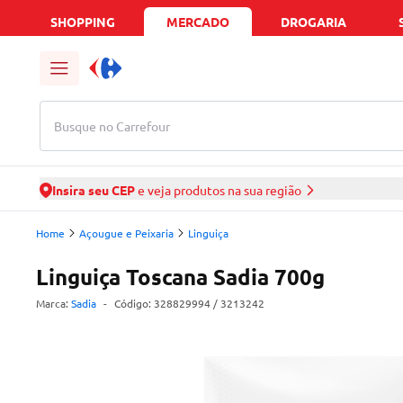
SHOPPING
MERCADO
DROGARIA
Busque no Carrefour
Insira seu CEP
e veja produtos na sua região
Home
Açougue e Peixaria
Linguiça
Linguiça Toscana Sadia 700g
Marca:
Sadia
-
Código:
328829994
/ 3213242