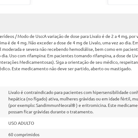
ídeos / Modo de Uso:A variação de dose para Livalo é de 2 a 4 mg, por vi
ma é de 4 mg. Não exceder a dose de 4 mg de Livalo, uma vez ao dia. Em
enal moderada e severa não recebendo hemodiálise, bem como em pacien
dia. Uso com rifampina: Em pacientes tomando rifampina, a dose de Liva
ões Medicamentosas). Siga a orientação de seu médico, respeitando 
ico. Este medicamento não deve ser partido, aberto ou mastigado.
Livalo é contraindicado para pacientes com hipersensibilidade co
hepática (no fígado) ativa, mulheres grávidas ou em idade fértil,
(por exemplo: SandimmunNeoral® ) e eritromicina. Este medicamen
possam ficar grávidas durante o tratamento.
USO ADULTO
60 comprimidos