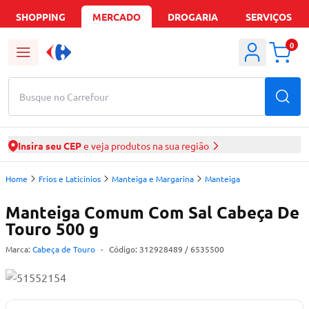
SHOPPING
MERCADO
DROGARIA
SERVIÇOS
0
Busque no Carrefour
Insira seu CEP
e veja produtos na sua região
Home
Frios e Laticínios
Manteiga e Margarina
Manteiga
Manteiga Comum Com Sal Cabeça De
Touro 500 g
Marca:
Cabeça de Touro
-
Código:
312928489
/ 6535500