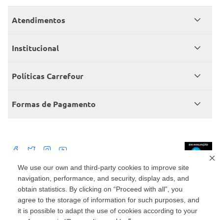
Atendimentos
Meus pedidos
Institucional
Central de atendimento
Grupo Carrefour Brasil
Políticas Carrefour
Cartão Carrefour
Trabalhe conosco
Políticas de entregas
Consumidor.gov
Formas de Pagamento
Produtos Carrefour
Políticas de trocas e devoluções
Políticas de cancelamento e ressarcimentos
Débito Bancário
Políticas de retire na loja alimentar
We use our own and third-party cookies to improve site
navigation, performance, and security, display ads, and
Mercado: Carrefour Comércio e Indústrias Ltda Via de Acesso Norte, Km 38,
nº 420, Empresarial Gato Preto, Cajamar - SP | CEP 07789-100 | CNPJ:
obtain statistics. By clicking on “Proceed with all”, you
45.543.915/0846-95
Drogaria: Carrefour Comercio e Industria Ltda: Avenida das Nações Unidas,
agree to the storage of information for such purposes, and
15187, Loja 104/105/106 Bloco A Setor 1 - Vila Gertrudes, São Paulo, SP |
it is possible to adapt the use of cookies according to your
CEP 04794-000 | CNPJ: 45.543.915/0736-50