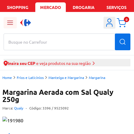
SHOPPING
MERCADO
DROGARIA
SERVIÇOS
0
Busque no Carrefour
Insira seu CEP
e veja produtos na sua região
Home
Frios e Laticínios
Manteiga e Margarina
Margarina
Margarina Aerada com Sal Qualy
250g
Marca:
Qualy
-
Código:
3396
/ 9525092