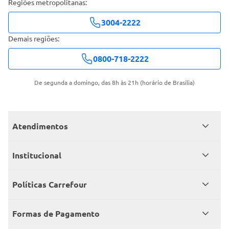
Regiões metropolitanas:
3004-2222
Demais regiões:
0800-718-2222
De segunda a domingo, das 8h às 21h (horário de Brasília)
Atendimentos
Meus pedidos
Institucional
Central de atendimento
Grupo Carrefour Brasil
Políticas Carrefour
Cartão Carrefour
Trabalhe conosco
Políticas de entregas
Consumidor.gov
Formas de Pagamento
Produtos Carrefour