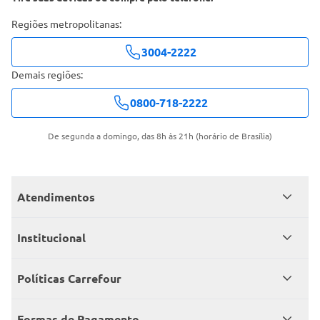
Regiões metropolitanas:
3004-2222
Demais regiões:
0800-718-2222
De segunda a domingo, das 8h às 21h (horário de Brasília)
Atendimentos
Meus pedidos
Institucional
Central de atendimento
Grupo Carrefour Brasil
Políticas Carrefour
Cartão Carrefour
Trabalhe conosco
Políticas de entregas
Consumidor.gov
Formas de Pagamento