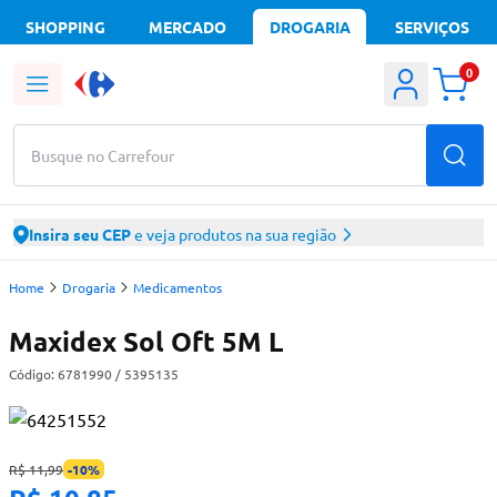
SHOPPING
MERCADO
DROGARIA
SERVIÇOS
0
Busque no Carrefour
Insira seu CEP
e veja produtos na sua região
Home
Drogaria
Medicamentos
Maxidex Sol Oft 5M L
Código:
6781990
/ 5395135
R$ 11,99
-
10
%