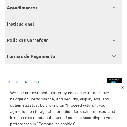
Atendimentos
Meus pedidos
Institucional
Central de atendimento
Grupo Carrefour Brasil
Políticas Carrefour
Cartão Carrefour
Trabalhe conosco
Políticas de entregas
Consumidor.gov
Formas de Pagamento
Produtos Carrefour
Políticas de trocas e devoluções
Políticas de cancelamento e ressarcimentos
Débito Bancário
Políticas de retire na loja alimentar
We use our own and third-party cookies to improve site
navigation, performance, and security, display ads, and
Mercado: Carrefour Comércio e Indústrias Ltda Via de Acesso Norte, Km 38,
nº 420, Empresarial Gato Preto, Cajamar - SP | CEP 07789-100 | CNPJ:
obtain statistics. By clicking on “Proceed with all”, you
45.543.915/0846-95
Drogaria: Carrefour Comercio e Industria Ltda: Avenida das Nações Unidas,
agree to the storage of information for such purposes, and
15187, Loja 104/105/106 Bloco A Setor 1 - Vila Gertrudes, São Paulo, SP |
it is possible to adapt the use of cookies according to your
CEP 04794-000 | CNPJ: 45.543.915/0736-50
cookies”.
preferences in “Personalize