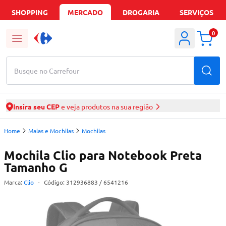
SHOPPING
MERCADO
DROGARIA
SERVIÇOS
0
Busque no Carrefour
Insira seu CEP
e veja produtos na sua região
Home
Malas e Mochilas
Mochilas
Mochila Clio para Notebook Preta
Tamanho G
Marca:
Clio
-
Código:
312936883
/ 6541216