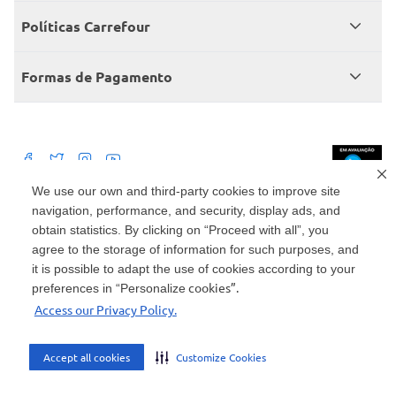
Central de atendimento
Grupo Carrefour Brasil
Políticas Carrefour
Cartão Carrefour
Trabalhe conosco
Políticas de entregas
Consumidor.gov
Formas de Pagamento
Produtos Carrefour
Políticas de trocas e devoluções
Políticas de cancelamento e ressarcimentos
Débito Bancário
Políticas de retire na loja alimentar
We use our own and third-party cookies to improve site
navigation, performance, and security, display ads, and
Mercado: Carrefour Comércio e Indústrias Ltda Via de Acesso Norte, Km 38,
nº 420, Empresarial Gato Preto, Cajamar - SP | CEP 07789-100 | CNPJ:
obtain statistics. By clicking on “Proceed with all”, you
45.543.915/0846-95
Drogaria: Carrefour Comercio e Industria Ltda: Avenida das Nações Unidas,
agree to the storage of information for such purposes, and
15187, Loja 104/105/106 Bloco A Setor 1 - Vila Gertrudes, São Paulo, SP |
it is possible to adapt the use of cookies according to your
CEP 04794-000 | CNPJ: 45.543.915/0736-50
cookies”.
preferences in “Personalize
Envio de documentos administrativos e jurídicos: Avenida Tucunaré, 125 -
Access our Privacy Policy.
Tamboré, Barueri - SP | CEP 06460-020
atendimento@carrefour.com.br
Accept all cookies
Customize Cookies
AMBIENTE SEGURO