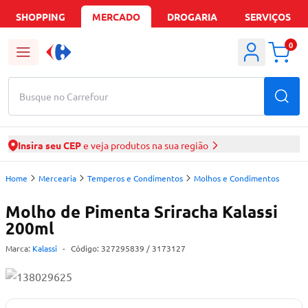
SHOPPING
MERCADO
DROGARIA
SERVIÇOS
0
Busque no Carrefour
Insira seu CEP
e veja produtos na sua região
Home
Mercearia
Temperos e Condimentos
Molhos e Condimentos
Molho de Pimenta Sriracha Kalassi
200ml
Marca:
Kalassi
-
Código:
327295839
/ 3173127