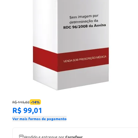
R$ 115,02
-
14
%
R$ 99,01
Ver mais formas de pagamento
Vendido e entregue por
Carrefour