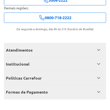
3004-2222
Demais regiões:
0800-718-2222
De segunda a domingo, das 8h às 21h (horário de Brasília)
Atendimentos
Meus pedidos
Institucional
Central de atendimento
Grupo Carrefour Brasil
Políticas Carrefour
Cartão Carrefour
Trabalhe conosco
Políticas de entregas
Consumidor.gov
Formas de Pagamento
Produtos Carrefour
Políticas de trocas e devoluções
Políticas de cancelamento e ressarcimentos