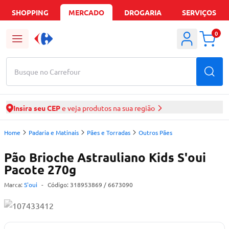
SHOPPING
MERCADO
DROGARIA
SERVIÇOS
0
Busque no Carrefour
Insira seu CEP
e veja produtos na sua região
Home
Padaria e Matinais
Pães e Torradas
Outros Pães
Pão Brioche Astrauliano Kids S'oui
Pacote 270g
Marca:
S'oui
-
Código:
318953869
/ 6673090