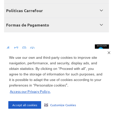
Central de atendimento
Grupo Carrefour Brasil
Políticas Carrefour
Cartão Carrefour
Trabalhe conosco
Políticas de entregas
Consumidor.gov
Formas de Pagamento
Produtos Carrefour
Políticas de trocas e devoluções
Políticas de cancelamento e ressarcimentos
Débito Bancário
Políticas de retire na loja alimentar
We use our own and third-party cookies to improve site
navigation, performance, and security, display ads, and
Mercado: Carrefour Comércio e Indústrias Ltda Via de Acesso Norte, Km 38,
nº 420, Empresarial Gato Preto, Cajamar - SP | CEP 07789-100 | CNPJ:
obtain statistics. By clicking on “Proceed with all”, you
45.543.915/0846-95
Drogaria: Carrefour Comercio e Industria Ltda: Avenida das Nações Unidas,
agree to the storage of information for such purposes, and
15187, Loja 104/105/106 Bloco A Setor 1 - Vila Gertrudes, São Paulo, SP |
it is possible to adapt the use of cookies according to your
CEP 04794-000 | CNPJ: 45.543.915/0736-50
cookies”.
preferences in “Personalize
Envio de documentos administrativos e jurídicos: Avenida Tucunaré, 125 -
Access our Privacy Policy.
Tamboré, Barueri - SP | CEP 06460-020
atendimento@carrefour.com.br
Accept all cookies
Customize Cookies
AMBIENTE SEGURO