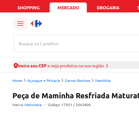
SHOPPING
MERCADO
DROGARIA
Busque no Carrefour
Insira seu CEP
e veja produtos na sua região
Home
Açougue e Peixaria
Carnes Bovinas
Maminha
Peça de Maminha Resfriada Maturat
Marca:
Maturatta
-
Código:
17451
/ 5663806