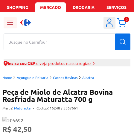
SHOPPING
MERCADO
DROGARIA
SERVIÇOS
0
Busque no Carrefour
Insira seu CEP
e veja produtos na sua região
Home
Açougue e Peixaria
Carnes Bovinas
Alcatra
Peça de Miolo de Alcatra Bovina
Resfriada Maturatta 700 g
Marca:
Maturatta
-
Código:
16248
/ 5567661
R$ 42,50