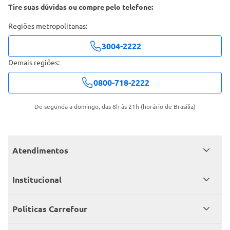
Tire suas dúvidas ou compre pelo telefone:
Regiões metropolitanas:
3004-2222
Demais regiões:
0800-718-2222
De segunda a domingo, das 8h às 21h (horário de Brasília)
Atendimentos
Meus pedidos
Institucional
Central de atendimento
Grupo Carrefour Brasil
Políticas Carrefour
Cartão Carrefour
Trabalhe conosco