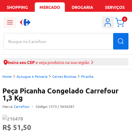
SHOPPING
MERCADO
DROGARIA
SERVIÇOS
0
Busque no Carrefour
Insira seu CEP
e veja produtos na sua região
Home
Açougue e Peixaria
Carnes Bovinas
Picanha
Peça Picanha Congelado Carrefour
1,3 Kg
Marca:
Carrefour
-
Código:
1373
/ 5656281
R$ 51,50