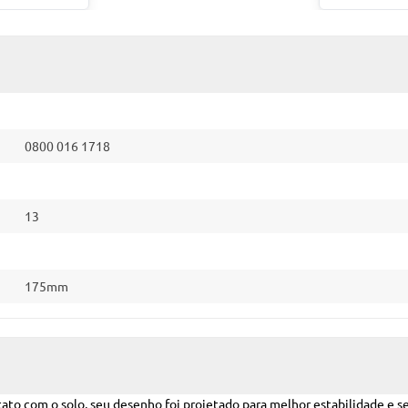
0800 016 1718
13
175mm
ato com o solo, seu desenho foi projetado para melhor estabilidade e s