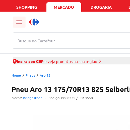
SHOPPING
MERCADO
DROGARIA
Busque no Carrefour
Insira seu CEP
e veja produtos na sua região
Home
Pneus
Aro 13
Pneu Aro 13 175/70R13 82S Seiberl
Marca:
Bridgestone
-
Código:
8860239
/ 9818650