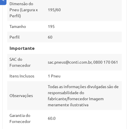
Dimensão do
Pneu (Largura x
195/60
Perfil)
Tamanho
195
Perfil
60
Importante
SAC do
sac.pneus@conti.com.br
, 0800 170 061
Fornecedor
Itens Inclusos
1 Pneu
Todas as informações divulgadas são de
responsabilidade do
Observações
fabricante/fornecedor Imagem
meramente ilustrativa
Garantia do
60.0
Fornecedor