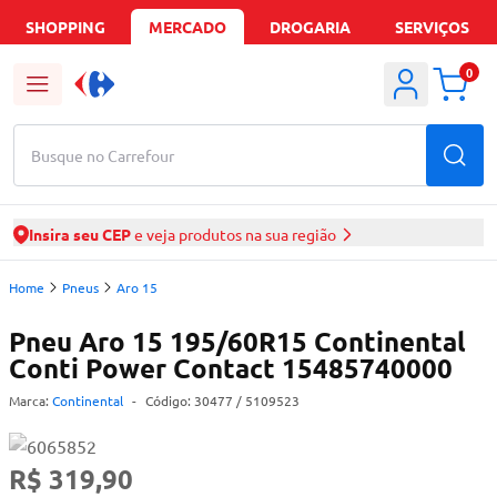
SHOPPING
MERCADO
DROGARIA
SERVIÇOS
0
Busque no Carrefour
Insira seu CEP
e veja produtos na sua região
Home
Pneus
Aro 15
Pneu Aro 15 195/60R15 Continental
Conti Power Contact 15485740000
Marca:
Continental
-
Código:
30477
/ 5109523
R$ 319,90