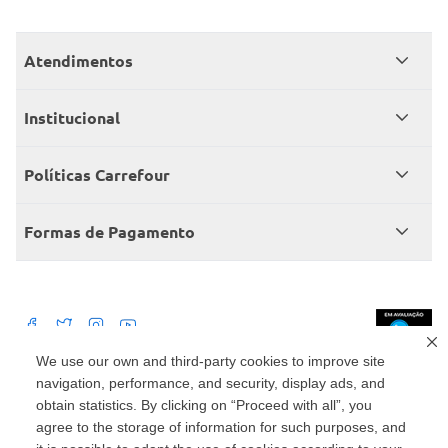
Atendimentos
Meus pedidos
Institucional
Central de atendimento
Grupo Carrefour Brasil
Políticas Carrefour
Cartão Carrefour
Trabalhe conosco
Políticas de entregas
Consumidor.gov
Formas de Pagamento
Produtos Carrefour
Políticas de trocas e devoluções
Políticas de cancelamento e ressarcimentos
Débito Bancário
Políticas de retire na loja alimentar
We use our own and third-party cookies to improve site
navigation, performance, and security, display ads, and
Mercado: Carrefour Comércio e Indústrias Ltda Via de Acesso Norte, Km 38,
nº 420, Empresarial Gato Preto, Cajamar - SP | CEP 07789-100 | CNPJ:
obtain statistics. By clicking on “Proceed with all”, you
45.543.915/0846-95
Drogaria: Carrefour Comercio e Industria Ltda: Avenida das Nações Unidas,
agree to the storage of information for such purposes, and
15187, Loja 104/105/106 Bloco A Setor 1 - Vila Gertrudes, São Paulo, SP |