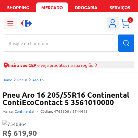
SHOPPING
MERCADO
DROGARIA
SERVIÇOS
0
Busque no Carrefour
Insira seu CEP
e veja produtos na sua região
Home
Pneus
Aro 16
Pneu Aro 16 205/55R16 Continental
ContiEcoContact 5 3561010000
Marca:
Continental
-
Código:
4765606
/ 5744415
R$ 619,90