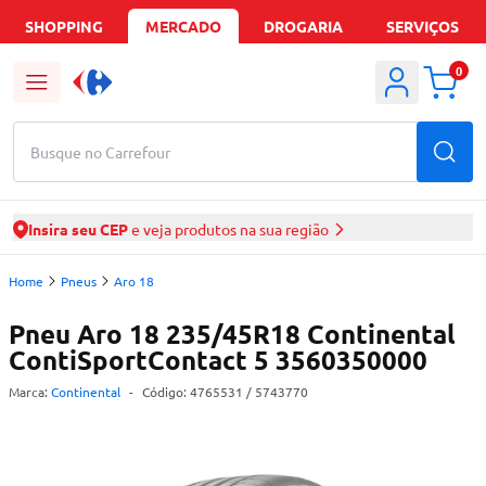
SHOPPING
MERCADO
DROGARIA
SERVIÇOS
0
Busque no Carrefour
Insira seu CEP
e veja produtos na sua região
Home
Pneus
Aro 18
Pneu Aro 18 235/45R18 Continental
ContiSportContact 5 3560350000
Marca:
Continental
-
Código:
4765531
/ 5743770