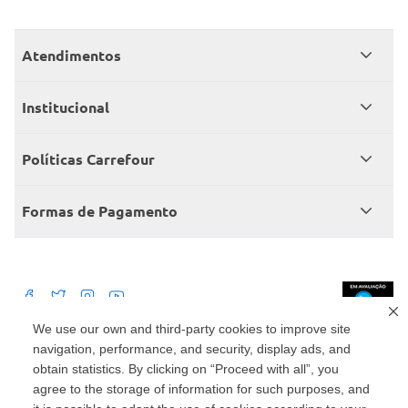
Atendimentos
Meus pedidos
Institucional
Central de atendimento
Grupo Carrefour Brasil
Políticas Carrefour
Cartão Carrefour
Trabalhe conosco
Políticas de entregas
Consumidor.gov
Formas de Pagamento
Produtos Carrefour
Políticas de trocas e devoluções
Políticas de cancelamento e ressarcimentos
Débito Bancário
Políticas de retire na loja alimentar
We use our own and third-party cookies to improve site
navigation, performance, and security, display ads, and
Mercado: Carrefour Comércio e Indústrias Ltda Via de Acesso Norte, Km 38,
nº 420, Empresarial Gato Preto, Cajamar - SP | CEP 07789-100 | CNPJ:
obtain statistics. By clicking on “Proceed with all”, you
45.543.915/0846-95
Drogaria: Carrefour Comercio e Industria Ltda: Avenida das Nações Unidas,
agree to the storage of information for such purposes, and
15187, Loja 104/105/106 Bloco A Setor 1 - Vila Gertrudes, São Paulo, SP |