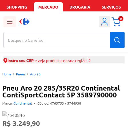
SHOPPING
MERCADO
DROGARIA
SERVIÇOS
0
Busque no Carrefour
Insira seu CEP
e veja produtos na sua região
Home
Pneus
Aro 20
Pneu Aro 20 285/35R20 Continental
ContiSportContact 5P 3589790000
Marca:
Continental
-
Código:
4765753
/ 5744938
R$ 3.249,90