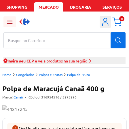
SHOPPING
MERCADO
DROGARIA
SERVIÇOS
0
Busque no Carrefour
Insira seu CEP
e veja produtos na sua região
Home
Congelados
Polpas e Frutas
Polpa de Fruta
Polpa de Maracujá Canaã 400 g
Marca:
Canaã
-
Código:
316954516
/ 3273296
Ops! Infelizmente, este produto está sem estoque no