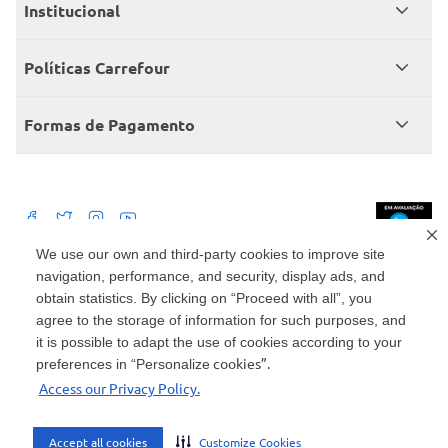
Meus pedidos
Institucional
Central de atendimento
Grupo Carrefour Brasil
Políticas Carrefour
Cartão Carrefour
Trabalhe conosco
Políticas de entregas
Consumidor.gov
Formas de Pagamento
Produtos Carrefour
Políticas de trocas e devoluções
Políticas de cancelamento e ressarcimentos
Débito Bancário
Políticas de retire na loja alimentar
We use our own and third-party cookies to improve site
navigation, performance, and security, display ads, and
Mercado: Carrefour Comércio e Indústrias Ltda Via de Acesso Norte, Km 38,
nº 420, Empresarial Gato Preto, Cajamar - SP | CEP 07789-100 | CNPJ:
obtain statistics. By clicking on “Proceed with all”, you
45.543.915/0846-95
Drogaria: Carrefour Comercio e Industria Ltda: Avenida das Nações Unidas,
agree to the storage of information for such purposes, and
15187, Loja 104/105/106 Bloco A Setor 1 - Vila Gertrudes, São Paulo, SP |
it is possible to adapt the use of cookies according to your
CEP 04794-000 | CNPJ: 45.543.915/0736-50
cookies”.
preferences in “Personalize
Envio de documentos administrativos e jurídicos: Avenida Tucunaré, 125 -
Access our Privacy Policy.
Tamboré, Barueri - SP | CEP 06460-020
atendimento@carrefour.com.br
Accept all cookies
Customize Cookies