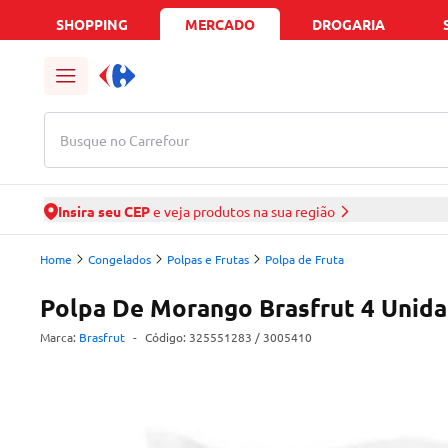
SHOPPING
MERCADO
DROGARIA
Busque no Carrefour
Insira seu CEP
e veja produtos na sua região
Home
Congelados
Polpas e Frutas
Polpa de Fruta
Polpa De Morango Brasfrut 4 Unid
Marca:
Brasfrut
-
Código:
325551283
/ 3005410