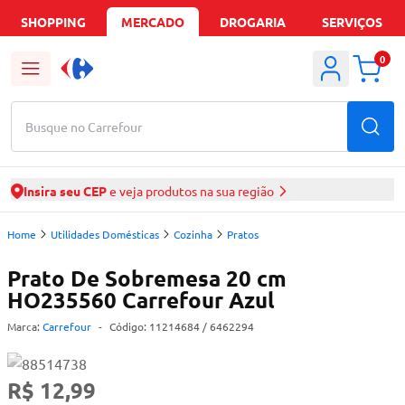
SHOPPING
MERCADO
DROGARIA
SERVIÇOS
0
Busque no Carrefour
Insira seu CEP
e veja produtos na sua região
Home
Utilidades Domésticas
Cozinha
Pratos
Prato De Sobremesa 20 cm
HO235560 Carrefour Azul
Marca:
Carrefour
-
Código:
11214684
/ 6462294
R$ 12,99