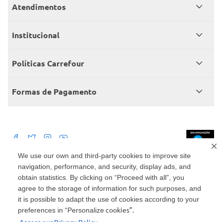
Atendimentos
Meus pedidos
Institucional
Central de atendimento
Grupo Carrefour Brasil
Políticas Carrefour
Cartão Carrefour
Trabalhe conosco
Políticas de entregas
Consumidor.gov
Formas de Pagamento
Produtos Carrefour
Políticas de trocas e devoluções
Políticas de cancelamento e ressarcimentos
Débito Bancário
Políticas de retire na loja alimentar
We use our own and third-party cookies to improve site
navigation, performance, and security, display ads, and
Mercado: Carrefour Comércio e Indústrias Ltda Via de Acesso Norte, Km 38,
nº 420, Empresarial Gato Preto, Cajamar - SP | CEP 07789-100 | CNPJ:
obtain statistics. By clicking on “Proceed with all”, you
45.543.915/0846-95
Drogaria: Carrefour Comercio e Industria Ltda: Avenida das Nações Unidas,
agree to the storage of information for such purposes, and
15187, Loja 104/105/106 Bloco A Setor 1 - Vila Gertrudes, São Paulo, SP |
it is possible to adapt the use of cookies according to your
CEP 04794-000 | CNPJ: 45.543.915/0736-50
cookies”.
preferences in “Personalize
Envio de documentos administrativos e jurídicos: Avenida Tucunaré, 125 -