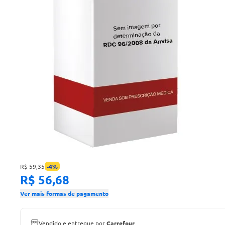
R$ 59,35
-
4
%
R$ 56,68
Ver mais formas de pagamento
Vendido e entregue por
Carrefour