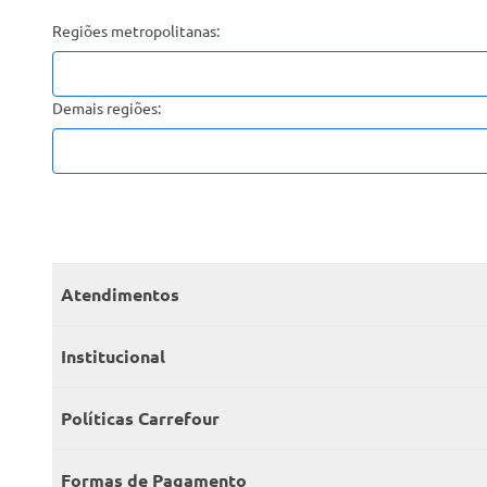
Regiões metropolitanas:
Demais regiões:
Atendimentos
Meus pedidos
Institucional
Central de atendimento
Grupo Carrefour Brasil
Políticas Carrefour
Cartão Carrefour
Trabalhe conosco
Políticas de entregas
Consumidor.gov
Formas de Pagamento