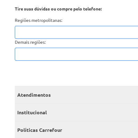
Tire suas dúvidas ou compre pelo telefone:
Regiões metropolitanas:
Demais regiões:
Atendimentos
Meus pedidos
Institucional
Central de atendimento
Grupo Carrefour Brasil
Políticas Carrefour
Cartão Carrefour