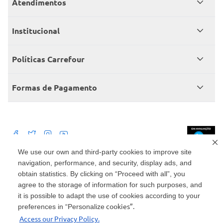
Atendimentos
Meus pedidos
Institucional
Central de atendimento
Grupo Carrefour Brasil
Políticas Carrefour
Cartão Carrefour
Trabalhe conosco
Políticas de entregas
Consumidor.gov
Formas de Pagamento
Produtos Carrefour
Políticas de trocas e devoluções
Políticas de cancelamento e ressarcimentos
Débito Bancário
Políticas de retire na loja alimentar
We use our own and third-party cookies to improve site
navigation, performance, and security, display ads, and
Mercado: Carrefour Comércio e Indústrias Ltda Via de Acesso Norte, Km 38,
nº 420, Empresarial Gato Preto, Cajamar - SP | CEP 07789-100 | CNPJ:
obtain statistics. By clicking on “Proceed with all”, you
45.543.915/0846-95
Drogaria: Carrefour Comercio e Industria Ltda: Avenida das Nações Unidas,
agree to the storage of information for such purposes, and
15187, Loja 104/105/106 Bloco A Setor 1 - Vila Gertrudes, São Paulo, SP |
it is possible to adapt the use of cookies according to your
CEP 04794-000 | CNPJ: 45.543.915/0736-50
cookies”.
preferences in “Personalize
Envio de documentos administrativos e jurídicos: Avenida Tucunaré, 125 -
Access our Privacy Policy.
Tamboré, Barueri - SP | CEP 06460-020