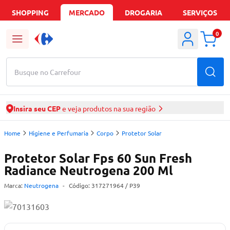
SHOPPING
MERCADO
DROGARIA
SERVIÇOS
0
Busque no Carrefour
Insira seu CEP
e veja produtos na sua região
Home
Higiene e Perfumaria
Corpo
Protetor Solar
Protetor Solar Fps 60 Sun Fresh
Radiance Neutrogena 200 Ml
Marca:
Neutrogena
-
Código:
317271964
/ P39