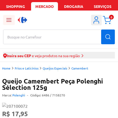
SHOPPING
MERCADO
DROGARIA
SERVIÇOS
0
Busque no Carrefour
Insira seu CEP
e veja produtos na sua região
Home
Frios e Laticínios
Queijos Especiais
Camembert
Queijo Camembert Peça Polenghi
Sélection 125g
Marca:
Polenghi
-
Código:
6486
/ 7158270
R$ 17,95