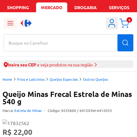
SHOPPING
MERCADO
DROGARIA
SERVIÇOS
0
Busque no Carrefour
Insira seu CEP
e veja produtos na sua região
Home
Frios e Laticínios
Queijos Especiais
Outros Queijos
Queijo Minas Frecal Estrela de Minas
540 g
Marca:
Estrela de Minas
-
Código:
9235600
/ 641203W-6412033
R$ 22,00