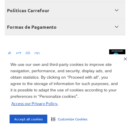
Central de atendimento
Grupo Carrefour Brasil
Políticas Carrefour
Cartão Carrefour
Trabalhe conosco
Políticas de entregas
Consumidor.gov
Formas de Pagamento
Produtos Carrefour
Políticas de trocas e devoluções
Políticas de cancelamento e ressarcimentos
Débito Bancário
Políticas de retire na loja alimentar
We use our own and third-party cookies to improve site
navigation, performance, and security, display ads, and
Mercado: Carrefour Comércio e Indústrias Ltda Via de Acesso Norte, Km 38,
nº 420, Empresarial Gato Preto, Cajamar - SP | CEP 07789-100 | CNPJ:
obtain statistics. By clicking on “Proceed with all”, you
45.543.915/0846-95
Drogaria: Carrefour Comercio e Industria Ltda: Avenida das Nações Unidas,
agree to the storage of information for such purposes, and
15187, Loja 104/105/106 Bloco A Setor 1 - Vila Gertrudes, São Paulo, SP |
it is possible to adapt the use of cookies according to your
CEP 04794-000 | CNPJ: 45.543.915/0736-50
cookies”.
preferences in “Personalize
Envio de documentos administrativos e jurídicos: Avenida Tucunaré, 125 -
Access our Privacy Policy.
Tamboré, Barueri - SP | CEP 06460-020
atendimento@carrefour.com.br
Accept all cookies
Customize Cookies
AMBIENTE SEGURO