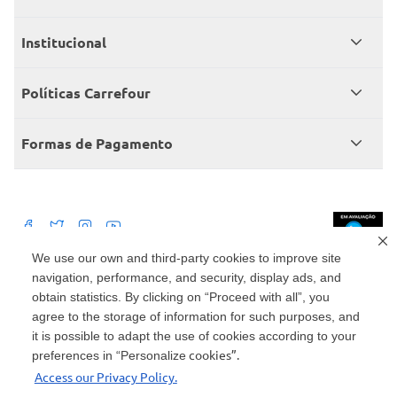
Meus pedidos
Institucional
Central de atendimento
Grupo Carrefour Brasil
Políticas Carrefour
Cartão Carrefour
Trabalhe conosco
Políticas de entregas
Consumidor.gov
Formas de Pagamento
Produtos Carrefour
Políticas de trocas e devoluções
Políticas de cancelamento e ressarcimentos
Débito Bancário
Políticas de retire na loja alimentar
We use our own and third-party cookies to improve site
navigation, performance, and security, display ads, and
Mercado: Carrefour Comércio e Indústrias Ltda Via de Acesso Norte, Km 38,
nº 420, Empresarial Gato Preto, Cajamar - SP | CEP 07789-100 | CNPJ:
obtain statistics. By clicking on “Proceed with all”, you
45.543.915/0846-95
Drogaria: Carrefour Comercio e Industria Ltda: Avenida das Nações Unidas,
agree to the storage of information for such purposes, and
15187, Loja 104/105/106 Bloco A Setor 1 - Vila Gertrudes, São Paulo, SP |
it is possible to adapt the use of cookies according to your
CEP 04794-000 | CNPJ: 45.543.915/0736-50
cookies”.
preferences in “Personalize
Envio de documentos administrativos e jurídicos: Avenida Tucunaré, 125 -
Access our Privacy Policy.
Tamboré, Barueri - SP | CEP 06460-020