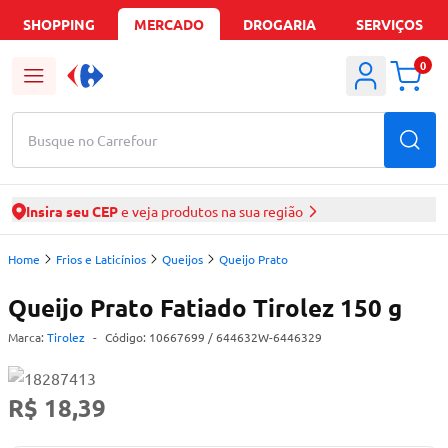
SHOPPING
MERCADO
DROGARIA
SERVIÇOS
0
Busque no Carrefour
Insira seu CEP
e veja produtos na sua região
Home
Frios e Laticínios
Queijos
Queijo Prato
Queijo Prato Fatiado Tirolez 150 g
Marca:
Tirolez
-
Código:
10667699
/ 644632W-6446329
R$ 18,39