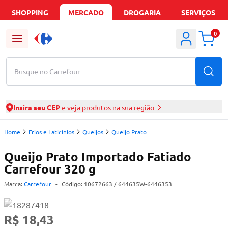
SHOPPING
MERCADO
DROGARIA
SERVIÇOS
0
Busque no Carrefour
Insira seu CEP
e veja produtos na sua região
Home
Frios e Laticínios
Queijos
Queijo Prato
Queijo Prato Importado Fatiado
Carrefour 320 g
Marca:
Carrefour
-
Código:
10672663
/ 644635W-6446353
R$ 18,43