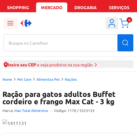
SHOPPING
MERCADO
DROGARIA
SERVIÇOS
0
Busque no Carrefour
Insira seu CEP
e veja produtos na sua região
Home
Pet Care
Alimentos Pet
Rações
Ração para gatos adultos Buffet
cordeiro e frango Max Cat - 3 kg
Marca:
Max Total Alimentos
-
Código:
1178
/ 5523133