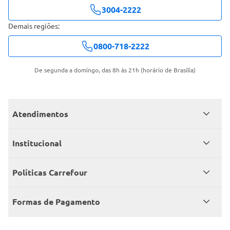
3004-2222
Demais regiões:
0800-718-2222
De segunda a domingo, das 8h às 21h (horário de Brasília)
Atendimentos
Meus pedidos
Institucional
Central de atendimento
Grupo Carrefour Brasil
Políticas Carrefour
Cartão Carrefour
Trabalhe conosco
Políticas de entregas
Consumidor.gov
Formas de Pagamento
Produtos Carrefour
Políticas de trocas e devoluções