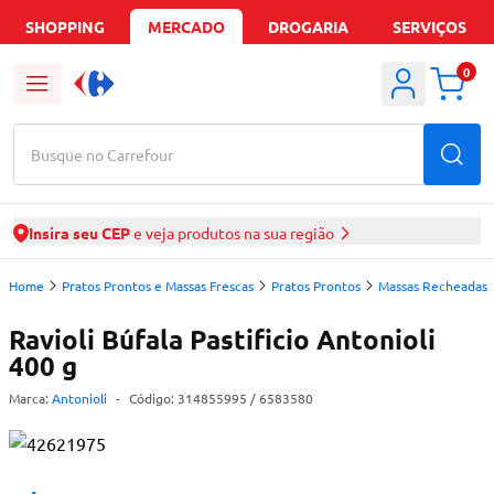
SHOPPING
MERCADO
DROGARIA
SERVIÇOS
0
Busque no Carrefour
Insira seu CEP
e veja produtos na sua região
Home
Pratos Prontos e Massas Frescas
Pratos Prontos
Massas Recheadas
Ravioli Búfala Pastificio Antonioli
400 g
Marca:
Antonioli
-
Código:
314855995
/ 6583580