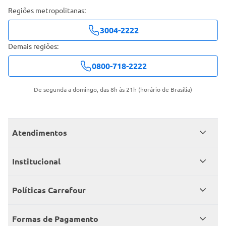
Regiões metropolitanas:
3004-2222
Demais regiões:
0800-718-2222
De segunda a domingo, das 8h às 21h (horário de Brasília)
Atendimentos
Meus pedidos
Institucional
Central de atendimento
Grupo Carrefour Brasil
Políticas Carrefour
Cartão Carrefour
Trabalhe conosco
Políticas de entregas
Consumidor.gov
Formas de Pagamento
Produtos Carrefour