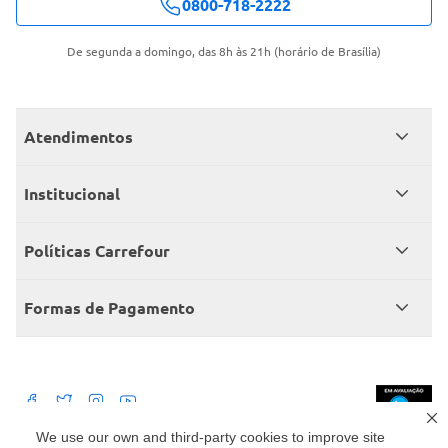
0800-718-2222
De segunda a domingo, das 8h às 21h (horário de Brasília)
Atendimentos
Meus pedidos
Institucional
Central de atendimento
Grupo Carrefour Brasil
Políticas Carrefour
Cartão Carrefour
Trabalhe conosco
Políticas de entregas
Consumidor.gov
Formas de Pagamento
Produtos Carrefour
Políticas de trocas e devoluções
Políticas de cancelamento e ressarcimentos
Débito Bancário
Políticas de retire na loja alimentar
We use our own and third-party cookies to improve site