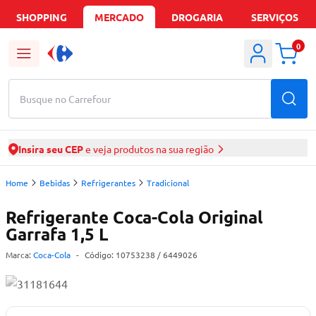
SHOPPING
MERCADO
DROGARIA
SERVIÇOS
0
Busque no Carrefour
Insira seu CEP
e veja produtos na sua região
Home
Bebidas
Refrigerantes
Tradicional
Refrigerante Coca-Cola Original
Garrafa 1,5 L
Marca:
Coca-Cola
-
Código:
10753238
/ 6449026