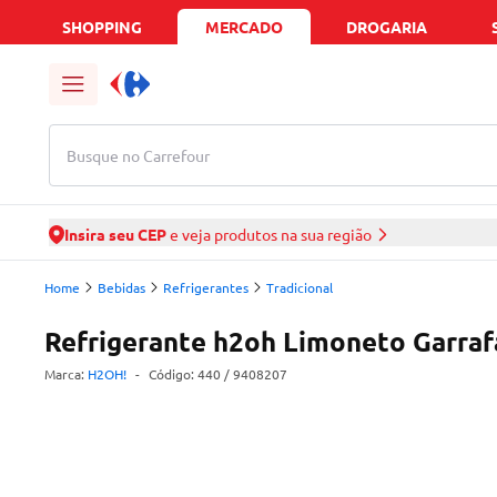
SHOPPING
MERCADO
DROGARIA
Busque no Carrefour
Insira seu CEP
e veja produtos na sua região
Home
Bebidas
Refrigerantes
Tradicional
Refrigerante h2oh Limoneto Garraf
Marca:
H2OH!
-
Código:
440
/ 9408207