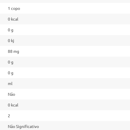
1 copo
0 kcal
0 g
0 kj
88 mg
0 g
0 g
ml
Não
0 kcal
2
Não Significativo