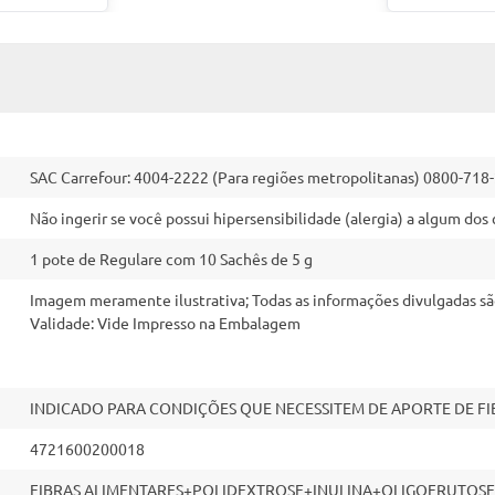
SAC Carrefour: 4004-2222 (Para regiões metropolitanas) 0800-718
Não ingerir se você possui hipersensibilidade (alergia) a algum d
1 pote de Regulare com 10 Sachês de 5 g
Imagem meramente ilustrativa; Todas as informações divulgadas sã
Validade: Vide Impresso na Embalagem
INDICADO PARA CONDIÇÕES QUE NECESSITEM DE APORTE DE FIB
4721600200018
FIBRAS ALIMENTARES+POLIDEXTROSE+INULINA+OLIGOFRUTOSE