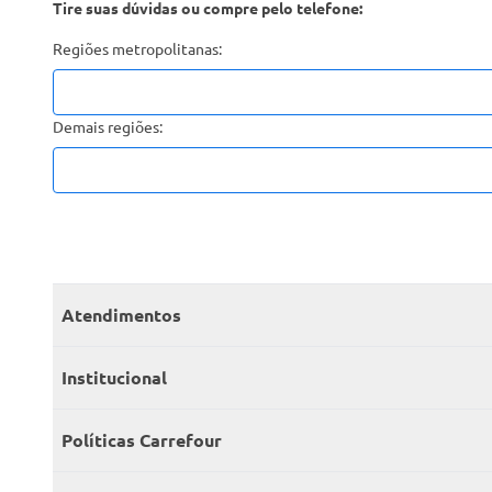
Tire suas dúvidas ou compre pelo telefone:
Regiões metropolitanas:
Demais regiões:
Atendimentos
Meus pedidos
Institucional
Central de atendimento
Grupo Carrefour Brasil
Políticas Carrefour
Cartão Carrefour
Trabalhe conosco