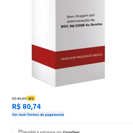
R$ 85,89
-
6
%
R$ 80,74
Ver mais formas de pagamento
Vendido e entregue por
Carrefour