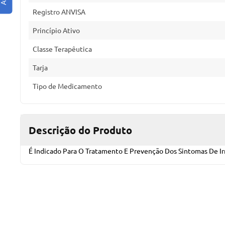
Registro ANVISA
Princípio Ativo
Classe Terapêutica
Tarja
Tipo de Medicamento
Descrição do Produto
É Indicado Para O Tratamento E Prevenção Dos Sintomas De Irr