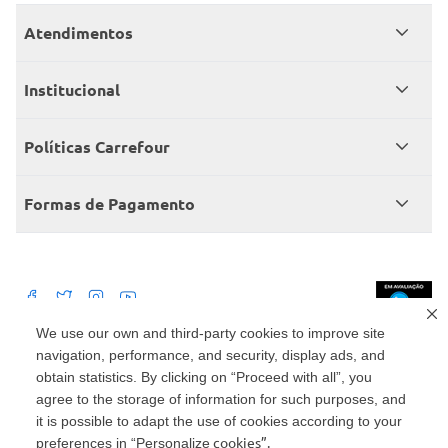
Atendimentos
Meus pedidos
Institucional
Central de atendimento
Grupo Carrefour Brasil
Políticas Carrefour
Cartão Carrefour
Trabalhe conosco
Políticas de entregas
Consumidor.gov
Formas de Pagamento
Produtos Carrefour
Políticas de trocas e devoluções
Políticas de cancelamento e ressarcimentos
Débito Bancário
Políticas de retire na loja alimentar
We use our own and third-party cookies to improve site
navigation, performance, and security, display ads, and
Mercado: Carrefour Comércio e Indústrias Ltda Via de Acesso Norte, Km 38,
nº 420, Empresarial Gato Preto, Cajamar - SP | CEP 07789-100 | CNPJ:
obtain statistics. By clicking on “Proceed with all”, you
45.543.915/0846-95
Drogaria: Carrefour Comercio e Industria Ltda: Avenida das Nações Unidas,
agree to the storage of information for such purposes, and
15187, Loja 104/105/106 Bloco A Setor 1 - Vila Gertrudes, São Paulo, SP |
it is possible to adapt the use of cookies according to your
CEP 04794-000 | CNPJ: 45.543.915/0736-50
cookies”.
preferences in “Personalize