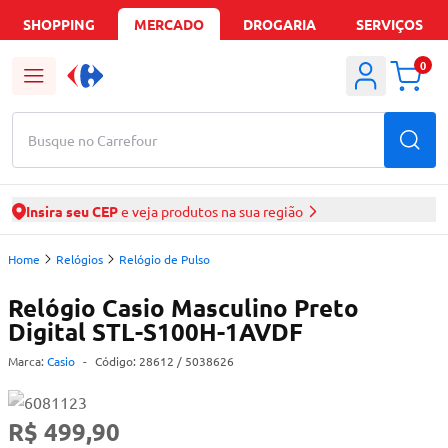
SHOPPING
MERCADO
DROGARIA
SERVIÇOS
0
Busque no Carrefour
Insira seu CEP
e veja produtos na sua região
Home
Relógios
Relógio de Pulso
Relógio Casio Masculino Preto
Digital STL-S100H-1AVDF
Marca:
Casio
-
Código:
28612
/ 5038626
R$ 499,90