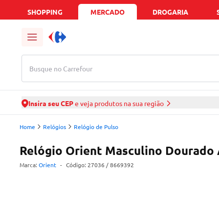
SHOPPING
MERCADO
DROGARIA
Busque no Carrefour
Insira seu CEP
e veja produtos na sua região
Home
Relógios
Relógio de Pulso
Relógio Orient Masculino Dourad
Marca:
Orient
-
Código:
27036
/ 8669392