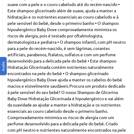
suave com a pele e o couro cabeludo até do recém-nascido •
Este shampoo glicerinado além de suave, ajuda a manter a
hidratação e os nutrientes essenciais ao couro cabeludo e à
pele sensível do bebê, desde o primeiro banho • O shampoo
hipoalergênico Baby Dove comprovadamente minimiza os
riscos de alergia, pois é testado por oftalmologista,
dermatologista e pediatra • O shampoo infantil, com pH neutro
para a pele do recém-nascido, é sem lágrimas, corantes
artificiais, parabenos, ftalatos, sulfatos e com um perfume
desenvolvido para a delicada pele do bebê • Este shampoo
Hidratação Glicerinada contém nutrientes naturalmente
encontrados na pele do bebê • O shampoo glicerinado
hipoalergênico Baby Dove ajuda a manter os cabelos do bebê
macios e visivelmente saudáveis Procura um produto dedicado
à pele sensível do seu bebê? O nosso Shampoo de Glicerina
Baby Dove Hidratação Glicerinada é hipoalergênico e vai além
da suavidade ao ajudar a manter a hidratação e os nutrientes
essenciais ao couro cabeludo desde o primeiro banho.
Comprovadamente minimiza os riscos de alergia com um
perfume desenvolvido para a delicada pele do bebê. Criado
com pH neutro e nutrientes naturalmente encontrados na pele