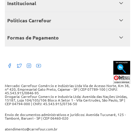
Meus pedidos
Institucional
Central de atendimento
Grupo Carrefour Brasil
Políticas Carrefour
Cartão Carrefour
Trabalhe conosco
Políticas de entregas
Consumidor.gov
Formas de Pagamento
Produtos Carrefour
Políticas de trocas e devoluções
Políticas de cancelamento e ressarcimentos
Débito Bancário
Políticas de retire na loja alimentar
Mercado: Carrefour Comércio e Indústrias Ltda Via de Acesso Norte, Km 38,
nº 420, Empresarial Gato Preto, Cajamar - SP | CEP 07789-100 | CNPJ:
45.543.915/0846-95
Drogaria: Carrefour Comercio e Industria Ltda: Avenida das Nações Unidas,
15187, Loja 104/105/106 Bloco A Setor 1 - Vila Gertrudes, São Paulo, SP |
CEP 04794-000 | CNPJ: 45.543.915/0736-50
Envio de documentos administrativos e jurídicos: Avenida Tucunaré, 125 -
Tamboré, Barueri - SP | CEP 06460-020
atendimento@carrefour.com.br