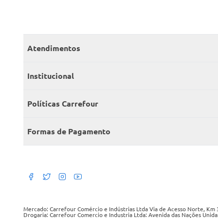
Atendimentos
Meus pedidos
Institucional
Central de atendimento
Grupo Carrefour Brasil
Políticas Carrefour
Cartão Carrefour
Trabalhe conosco
Políticas de entregas
Consumidor.gov
Formas de Pagamento
Produtos Carrefour
Políticas de trocas e devoluções
Políticas de cancelamento e ressarcimentos
Débito Bancário
Políticas de retire na loja alimentar
Mercado: Carrefour Comércio e Indústrias Ltda Via de Acesso Norte, Km 3
Drogaria: Carrefour Comercio e Industria Ltda: Avenida das Nações Unida