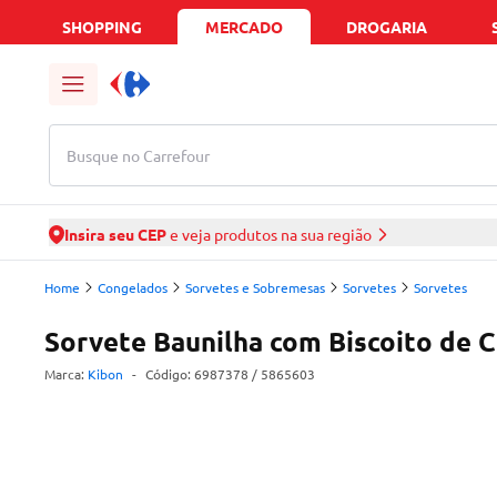
SHOPPING
MERCADO
DROGARIA
Busque no Carrefour
Insira seu CEP
e veja produtos na sua região
Home
Congelados
Sorvetes e Sobremesas
Sorvetes
Sorvetes
Sorvete Baunilha com Biscoito de 
Marca:
Kibon
-
Código:
6987378
/ 5865603