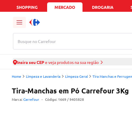
SHOPPING
MERCADO
DROGARIA
Busque no Carrefour
Insira seu CEP
e veja produtos na sua região
Home
Limpeza e Lavanderia
Limpeza Geral
Tira Manchas e Ferruge
Tira-Manchas em Pó Carrefour 3Kg
Marca:
Carrefour
-
Código:
1669
/ 9405828