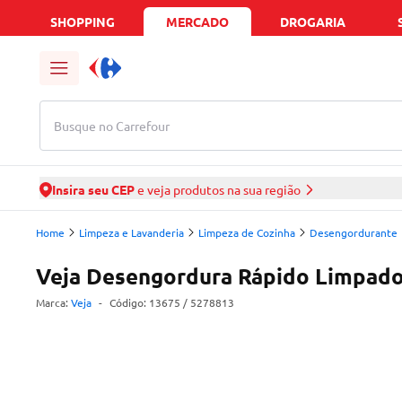
SHOPPING
MERCADO
DROGARIA
Busque no Carrefour
Insira seu CEP
e veja produtos na sua região
Home
Limpeza e Lavanderia
Limpeza de Cozinha
Desengordurante
Veja Desengordura Rápido Limpador
Marca:
Veja
-
Código:
13675
/ 5278813