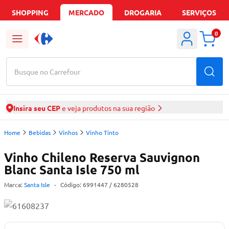
SHOPPING
MERCADO
DROGARIA
SERVIÇOS
0
Busque no Carrefour
Insira seu CEP
e veja produtos na sua região
Home
Bebidas
Vinhos
Vinho Tinto
Vinho Chileno Reserva Sauvignon
Blanc Santa Isle 750 ml
Marca:
Santa Isle
-
Código:
6991447
/ 6280528