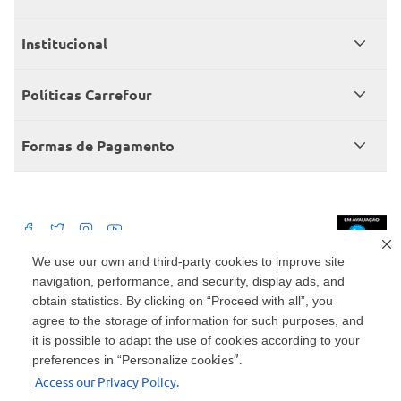
Meus pedidos
Institucional
Central de atendimento
Grupo Carrefour Brasil
Políticas Carrefour
Cartão Carrefour
Trabalhe conosco
Políticas de entregas
Consumidor.gov
Formas de Pagamento
Produtos Carrefour
Políticas de trocas e devoluções
Políticas de cancelamento e ressarcimentos
Débito Bancário
Políticas de retire na loja alimentar
We use our own and third-party cookies to improve site
navigation, performance, and security, display ads, and
Mercado: Carrefour Comércio e Indústrias Ltda Via de Acesso Norte, Km 38,
nº 420, Empresarial Gato Preto, Cajamar - SP | CEP 07789-100 | CNPJ:
obtain statistics. By clicking on “Proceed with all”, you
45.543.915/0846-95
Drogaria: Carrefour Comercio e Industria Ltda: Avenida das Nações Unidas,
agree to the storage of information for such purposes, and
15187, Loja 104/105/106 Bloco A Setor 1 - Vila Gertrudes, São Paulo, SP |
it is possible to adapt the use of cookies according to your
CEP 04794-000 | CNPJ: 45.543.915/0736-50
cookies”.
preferences in “Personalize
Envio de documentos administrativos e jurídicos: Avenida Tucunaré, 125 -
Access our Privacy Policy.
Tamboré, Barueri - SP | CEP 06460-020