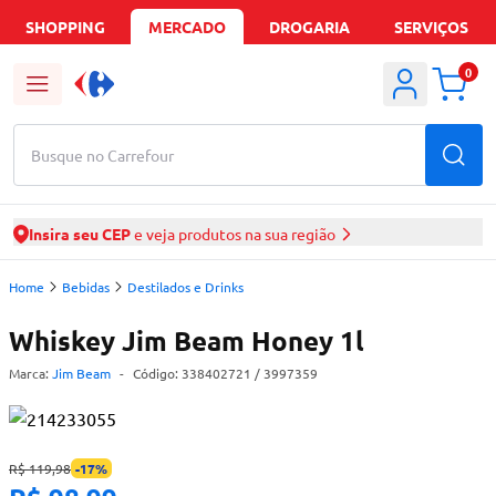
SHOPPING
MERCADO
DROGARIA
SERVIÇOS
0
Busque no Carrefour
Insira seu CEP
e veja produtos na sua região
Home
Bebidas
Destilados e Drinks
Whiskey Jim Beam Honey 1l
Marca:
Jim Beam
-
Código:
338402721
/ 3997359
R$ 119,98
-
17
%