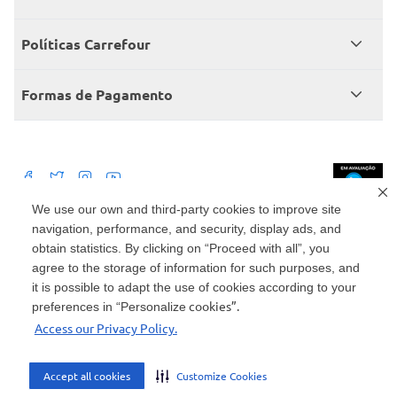
Central de atendimento
Grupo Carrefour Brasil
Políticas Carrefour
Cartão Carrefour
Trabalhe conosco
Políticas de entregas
Consumidor.gov
Formas de Pagamento
Produtos Carrefour
Políticas de trocas e devoluções
Políticas de cancelamento e ressarcimentos
Débito Bancário
Políticas de retire na loja alimentar
We use our own and third-party cookies to improve site
navigation, performance, and security, display ads, and
Mercado: Carrefour Comércio e Indústrias Ltda Via de Acesso Norte, Km 38,
nº 420, Empresarial Gato Preto, Cajamar - SP | CEP 07789-100 | CNPJ:
obtain statistics. By clicking on “Proceed with all”, you
45.543.915/0846-95
Drogaria: Carrefour Comercio e Industria Ltda: Avenida das Nações Unidas,
agree to the storage of information for such purposes, and
15187, Loja 104/105/106 Bloco A Setor 1 - Vila Gertrudes, São Paulo, SP |
it is possible to adapt the use of cookies according to your
CEP 04794-000 | CNPJ: 45.543.915/0736-50
cookies”.
preferences in “Personalize
Envio de documentos administrativos e jurídicos: Avenida Tucunaré, 125 -
Access our Privacy Policy.
Tamboré, Barueri - SP | CEP 06460-020
atendimento@carrefour.com.br
Accept all cookies
Customize Cookies