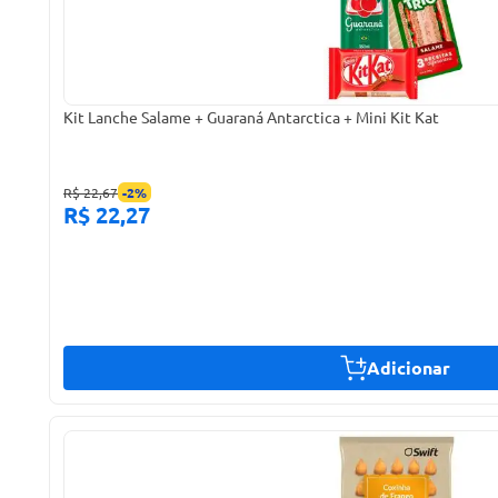
Kit Lanche Salame + Guaraná Antarctica + Mini Kit Kat
R$ 22,67
-
2
%
R$ 22,27
Adicionar